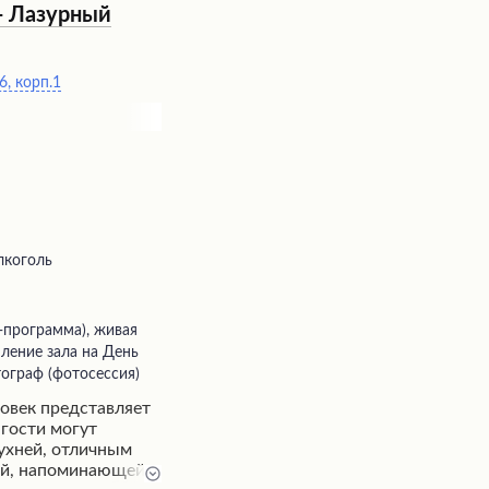
орые гости
 - Лазурный
выжатых соков и
репость кофе на
рекомендуется для
6, корп.1
ения.
лкоголь
ление зала на День
ограф (фотосессия)
ловек представляет
 гости могут
ухней, отличным
й, напоминающей о