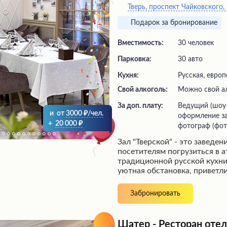
Тверь, проспект Чайковского,
восхищение и запоминается
фотозонами.
Подарок за бронирование
Вместимость:
30 человек
Парковка:
30 авто
Кухня:
Русская, европ
Свой алкоголь:
Можно свой а
За доп. плату:
ведущий (шоу-программа),
и
от
3000
/чел.
оформление за
+
20 000
фотограф (фот
Зал "Тверской" - это заведе
посетителям погрузиться в 
традиционной русской кухни
уютная обстановка, приветл
приемлемые цены. Меню по
разнообразием блюд, приго
Забронировать
высококачественных продукт
атмосфера идеально подойде
романтического ужина, так 
Шатер - Ресторан отел