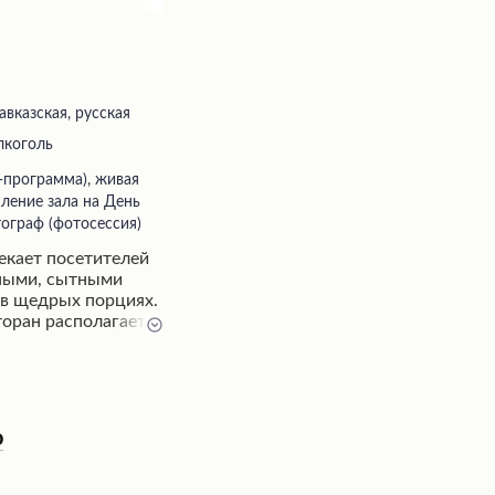
авказская, русская
лкоголь
ление зала на День
ограф (фотосессия)
екает посетителей
ными, сытными
в щедрых порциях.
оран располагает к
бстановке, где
ым видом из окна.
еудобством может
ть с основной
 этого
о