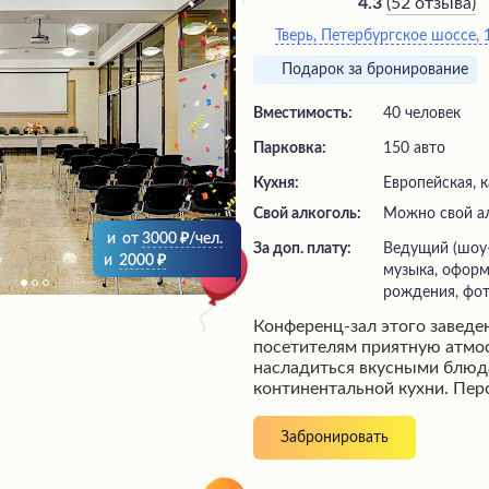
(
52 отзыва
)
4.3
Тверь, Петербургское шоссе, 
Подарок за бронирование
Вместимость:
40 человек
Парковка:
150 авто
Кухня:
Европейская, к
Свой алкоголь:
Можно свой а
и
от
3000
/чел.
За доп. плату:
ведущий (шоу-программа), живая
и
2000
музыка, оформ
рождения, фот
Конференц-зал этого заведе
посетителям приятную атмо
насладиться вкусными блю
континентальной кухни. Пер
радушием и оперативностью
Завтрак, включенный в стои
Забронировать
позволяет начать день с кла
В меню представлен разноо