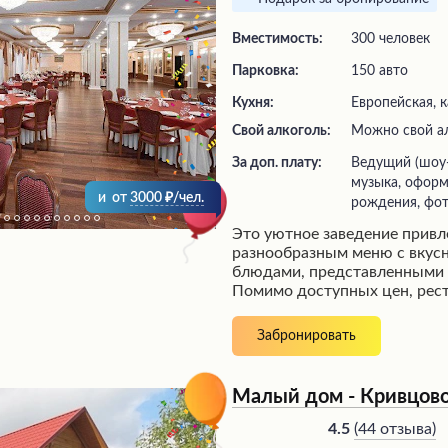
Вместимость:
300 человек
Парковка:
150 авто
Кухня:
Европейская, к
Свой алкоголь:
Можно свой а
За доп. плату:
ведущий (шоу-программа), живая
музыка, оформ
и
от
3000
/чел.
рождения, фот
Это уютное заведение привл
разнообразным меню с вкус
блюдами, представленными 
Помимо доступных цен, рест
неспешной трапезе в тихой о
можно насладиться прекрасн
Забронировать
Единственным небольшим н
стать необходимость сверну
дороги, чтобы добраться до
Малый дом - Кривцов
гостеприимного места.
(
44 отзыва
)
4.5