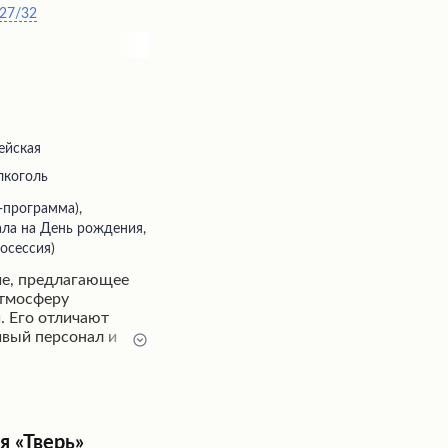
 27/32
 красивыми
ейская
лкоголь
ла на День рождения,
осессия)
ние, предлагающее
атмосферу
. Его отличают
ивый персонал и
радует
товленных из
ов, а интимная
т как для
и для проведения
я «Тверь»