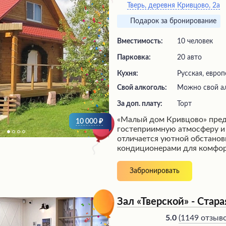
Тверь, деревня Кривцово, 2а
Подарок за бронирование
Вместимость:
10 человек
Парковка:
20 авто
Кухня:
Русская, европ
Свой алкоголь:
Можно свой а
За доп. плату:
торт
«Малый дом Кривцово» пред
10 000
гостеприимную атмосферу и 
отличается уютной обстанов
кондиционерами для комфор
Посетители высоко оценива
блюд, особенно салаты, мяс
Забронировать
рулеты. Внимательный персо
приятному времяпрепровожд
подходит для проведения то
Зал «Тверской» - Стара
количеством гостей около 40
например, свадебных мероп
(
1149 отзыв
5.0
Декоративное оформление з