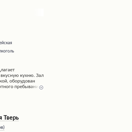
ейская
лкоголь
лагает
вкусную кухню. Зал
кой, оборудован
тного пребывания.
ют разнообразие
ные блюда и
нал способствует
ению. Заведение
ржеств с
я Тверь
-50 человек,
риятий.
ов
)
алов вызывает