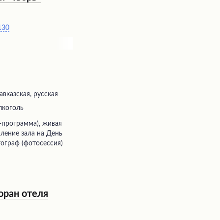
тели высоко
е блюда,
телям русской
130
авказская, русская
лкоголь
ление зала на День
ограф (фотосессия)
оран отеля