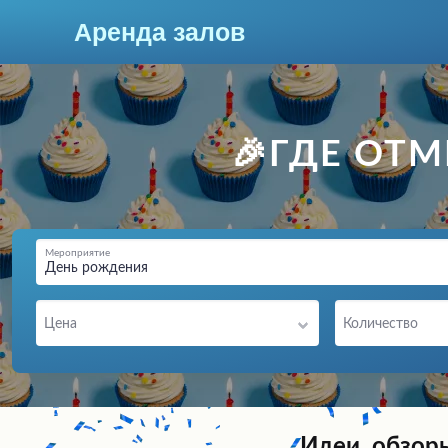
Аренда залов
Тверь
🎉ГДЕ ОТ
Мероприятие
День рождения
Цена
Количество
Колл-центр
+7 (906) 651-61-98
Подберите мне зал
Идеи, обзор