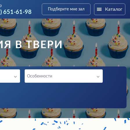
р
Каталог
Подберите мне зал
6) 651-61-98
Я В ТВЕРИ
Особенности