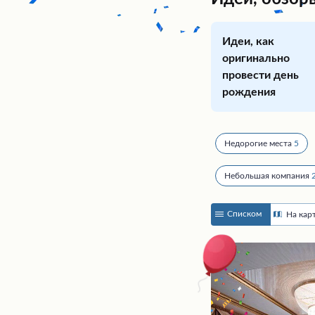
Идеи, как
оригинально
провести день
рождения
Недорогие места
5
Небольшая компания
Списком
На кар