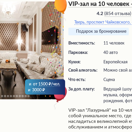
блюд для ужина. Хотя некот
VIP-зал на 10 человек
отмечают отсутствие свеже
возможности регулировать к
(
854 отзыва
)
4.2
завтрак, в целом это место 
Тверь, проспект Чайковского, 
приятного времяпрепровожд
Подарок за бронирование
Вместимость:
11 человек
Парковка:
40 авто
Кухня:
Европейская
Свой алкоголь:
Можно свой а
Что есть:
сцена
и
от
1500
/чел.
За доп. плату:
ведущий (шоу-программа), живая
и
3000
музыка, оформ
рождения, фот
VIP-зал "Лазурный" на 10 че
собой уникальное место, где
насладиться великолепной к
обслуживанием и атмосферо