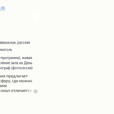
130
авказская, русская
лкоголь
ление зала на День
ограф (фотосессия)
ния предлагает
сферу, где можно
дами
сонал отличается
 обслуживания.
мость номера,
ссических угощений.
бразный выбор