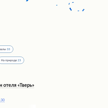
залы
33
На природе
23
н отеля «Тверь»
130