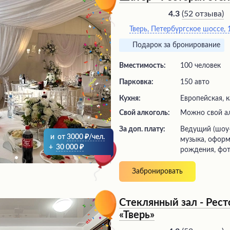
особенного события. Посети
оценивают вкусные и сытны
(
52 отзыва
)
4.3
рекомендуя это место люби
Тверь, Петербургское шоссе, 
кухни.
Подарок за бронирование
Вместимость:
100 человек
Парковка:
150 авто
Кухня:
Европейская, к
Свой алкоголь:
Можно свой а
За доп. плату:
ведущий (шоу-программа), живая
и
от
3000
/чел.
музыка, оформ
+
30 000
рождения, фот
Забронировать
Стеклянный зал - Рест
«Тверь»