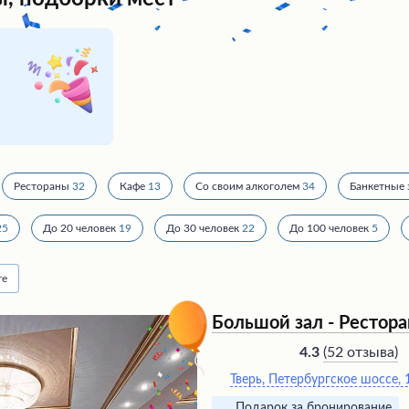
Рестораны
32
Кафе
13
Со своим алкоголем
34
Банкетные 
25
До 20 человек
19
До 30 человек
22
До 100 человек
5
те
Большой зал - Рестора
(
52 отзыва
)
4.3
Тверь, Петербургское шоссе, 
Подарок за бронирование